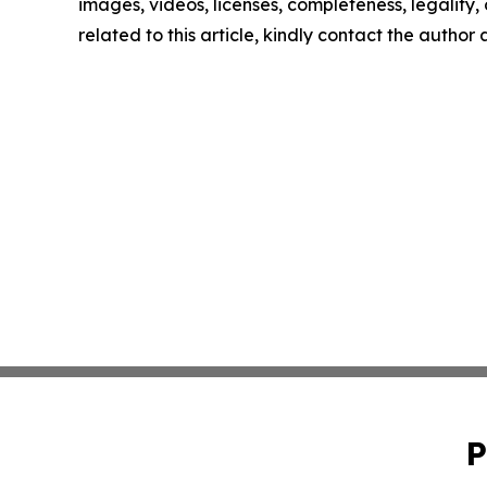
images, videos, licenses, completeness, legality, o
related to this article, kindly contact the author
P