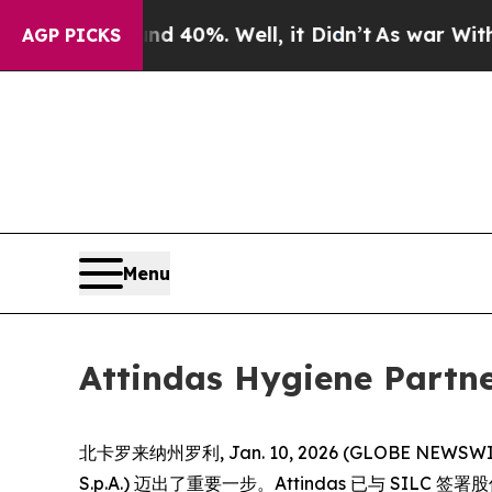
 Around 40%. Well, it Didn’t
As war With Iran 
AGP PICKS
Menu
Attindas Hygiene 
北卡罗来纳州罗利, Jan. 10, 2026 (GLOBE NEWSWIRE)
S.p.A.) 迈出了重要一步。Attindas 已与 SI