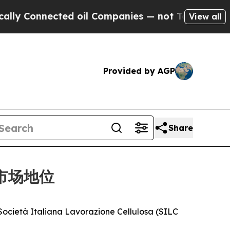
 Connected oil Companies — not Taxpayers — the C
View all
Provided by AGP
Share
的市场地位
à Italiana Lavorazione Cellulosa (SILC