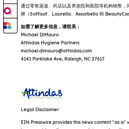
通过零售渠道、药店以及养老院和医院等机构销售，
牌（Soffisof、Laurella、Assorbello 和 Be
如需了解更多信息，请联系：
Michael DiMauro
Attindas Hygiene Partners
michael.dimauro@attindas.com
4141 Parklake Ave, Raleigh, NC 27617
Legal Disclaimer:
EIN Presswire provides this news content "as is" 