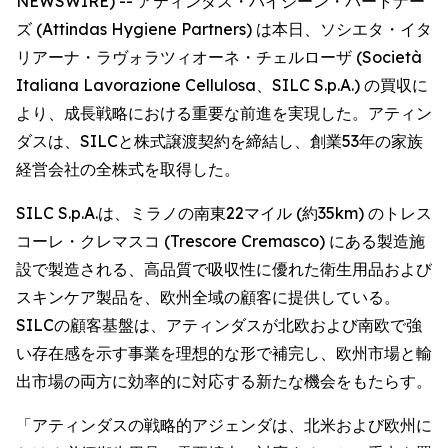
NEWSWIRE) -- アティンダス・ハイジーン・パートナー
ズ (Attindas Hygiene Partners) は本日、ソシエタ・イタ
リアーナ・ラヴォラツィオーネ・チェルローザ (Società
Italiana Lavorazione Cellulosa、SILC S.p.A.) の買収に
より、成長戦略における重要な前進を実現した。アティン
ダスは、SILCと株式譲渡契約を締結し、創業53年の家族
経営会社の全株式を取得した。
SILC S.p.A.は、ミラノの南東22マイル (約35km) のトレス
コーレ・クレマスコ (Trescore Cremasco) にある製造施
設で製造される、高品質で吸収性に優れた衛生用品および
スキンケア製品を、欧州全域の顧客に提供している。
SILCの顧客基盤は、アティンダスが北欧および南欧で強
い存在感を示す事業を理想的な形で補完し、欧州市場と輸
出市場の両方に効率的に対応する新たな機会をもたらす。
「アティンダスの戦略的アジェンダは、北米および欧州に