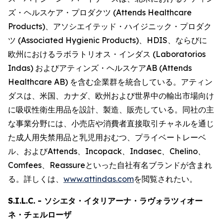
ズ・ヘルスケア・プロダクツ (Attends Healthcare
Products)、アソシエイテッド・ハイジニック・プロダク
ツ (Associated Hygienic Products)、HDIS、ならびに
欧州におけるラボラトリオス・インダス (Laboratorios
Indas) およびアティンズ・ヘルスケアAB (Attends
Healthcare AB) を含む企業群を統合している。アティン
ダスは、米国、カナダ、欧州および世界中の輸出市場向け
に吸収性衛生用品を設計、製造、販売している。同社の主
な事業分野には、小売店や消費者直接取引チャネルを通じ
た成人用失禁用品と乳児用おむつ、プライベートレーベ
ル、および
Attends、Incopack、Indasec、Chelino、
Comfees
、
Reassure
といった自社有名ブランドが含まれ
る。詳しくは、
www.attindas.com
を閲覧されたい。
S.I.L.C. - ソシエタ・イタリアーナ・ラヴォラツィオー
ネ・チェルローザ