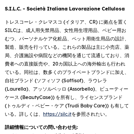
S.I.L.C. - Società Italiana Lavorazione Cellulosa
トレスコーレ・クレマスコ (イタリア、CR) に拠点を置く
SILCは、成人用失禁用品、女性用生理用品、ベビー用お
むつ、パーソナルケア化粧品、ペット用衛生用品の設計、
製造、販売を行っている。これらの製品は主に小売店、薬
局、介護施設や病院などの機関を通じて流通しており、消
費者への直接販売や、20カ国以上への海外輸出も行われ
ている。同社は、数多くのプライベートブランドに加え、
自社ブランド (ソフィソフ (Soffisof)、ラウレラ
(Laurella)、アッソルベッロ (Assorbello)、ビューティー
ケース (BeautyCase)) を所有し、ライセンスブランド
(トゥルディ・ベビー・ケア (Trudi Baby Care)) も有して
いる。詳しくは、
https://silc.it
を参照されたい。
詳細情報についての問い合わせ先: